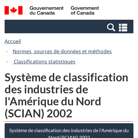
Passer
Passer
Recherche
/
au
à
et
Government
contenu
la
menus
of
Re
principal
version
Canada
et
HTML
Accueil
me
simplifiée
Normes, sources de données et méthodes
Classifications statistiques
Système de classification
des industries de
l'Amérique du Nord
(SCIAN) 2002
Système de classification des industries de l'Amérique du
Nord (SCIAN) 2002