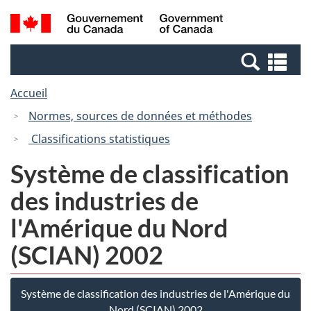
Passer
Passer
Recherche
/
au
à
et
Government
contenu
la
menus
of
Re
principal
version
Canada
et
HTML
Accueil
me
simplifiée
Normes, sources de données et méthodes
Classifications statistiques
Système de classification
des industries de
l'Amérique du Nord
(SCIAN) 2002
Système de classification des industries de l'Amérique du
Nord (SCIAN) 2002