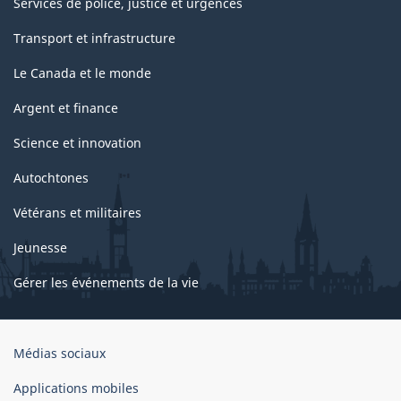
Services de police, justice et urgences
Transport et infrastructure
Le Canada et le monde
Argent et finance
Science et innovation
Autochtones
Vétérans et militaires
Jeunesse
Gérer les événements de la vie
Organisation
Médias sociaux
du
gouvernement
Applications mobiles