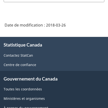
Date de modification :
2018-03-26
À
Statistique Canada
propos
de
Contactez StatCan
ce
site
Centre de confiance
Gouvernement du Canada
Toutes les coordonnées
Ministères et organismes
À propos du gouvernement