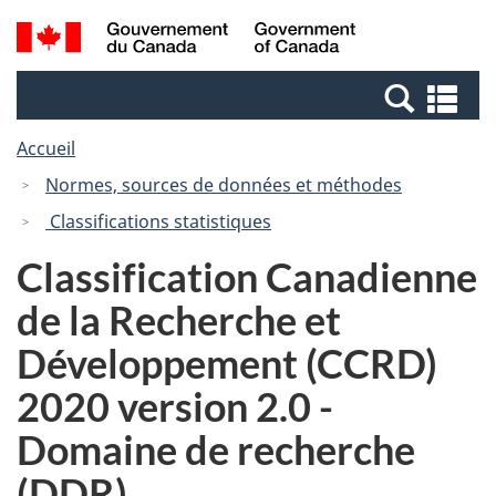
Passer
Passer
Recherche
/
au
à
et
Government
contenu
la
menus
of
Re
principal
version
Canada
et
HTML
Accueil
me
simplifiée
Normes, sources de données et méthodes
Classifications statistiques
Classification Canadienne
de la Recherche et
Développement (CCRD)
2020 version 2.0 -
Domaine de recherche
(DDR)