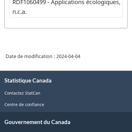
RDF1060499 - Applications écologiques,
n.c.a.
Date de modification :
2024-04-04
À
Statistique Canada
propos
de
Contactez StatCan
ce
site
Centre de confiance
Gouvernement du Canada