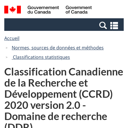
Passer
Passer
Recherche
/
au
à
et
Government
contenu
la
menus
of
Re
principal
version
Canada
et
HTML
Accueil
me
simplifiée
Normes, sources de données et méthodes
Classifications statistiques
Classification Canadienne
de la Recherche et
Développement (CCRD)
2020 version 2.0 -
Domaine de recherche
(DDR)