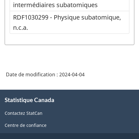
intermédiaires subatomiques
RDF1030299 - Physique subatomique,
n.c.a.
Date de modification :
2024-04-04
À
Statistique Canada
propos
de
Contactez StatCan
ce
site
Centre de confiance