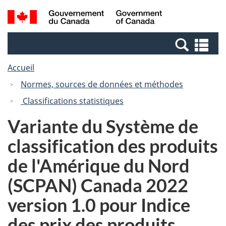
Passer
Passer
Recherche
/
au
à
et
Government
contenu
la
menus
of
Re
principal
version
Canada
et
HTML
Accueil
me
simplifiée
Normes, sources de données et méthodes
Classifications statistiques
Variante du Système de
classification des produits
de l'Amérique du Nord
(SCPAN) Canada 2022
version 1.0 pour Indice
des prix des produits