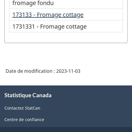
fromage fondu
173133 - Fromage cottage
1731331 - Fromage cottage
Date de modification :
2023-11-03
À
Statistique Canada
propos
de
Contactez StatCan
ce
site
Centre de confiance