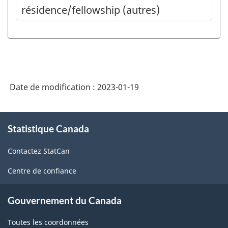
résidence/fellowship (autres)
Date de modification :
2023-01-19
À
Statistique Canada
propos
de
Contactez StatCan
ce
site
Centre de confiance
Gouvernement du Canada
Toutes les coordonnées