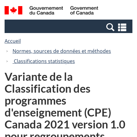
Passer
Passer
Recherche
/
au
à
et
Government
contenu
la
menus
of
Re
principal
version
Canada
et
HTML
Accueil
me
simplifiée
Normes, sources de données et méthodes
Classifications statistiques
Variante de la
Classification des
programmes
d'enseignement (CPE)
Canada 2021 version 1.0
pour regroupements