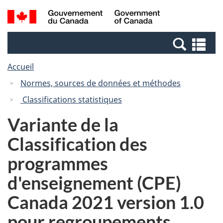
Passer
Passer
Recherche
/
au
à
et
Government
contenu
la
menus
of
Re
principal
version
Canada
et
HTML
Accueil
me
simplifiée
Normes, sources de données et méthodes
Classifications statistiques
Variante de la
Classification des
programmes
d'enseignement (CPE)
Canada 2021 version 1.0
pour regroupements