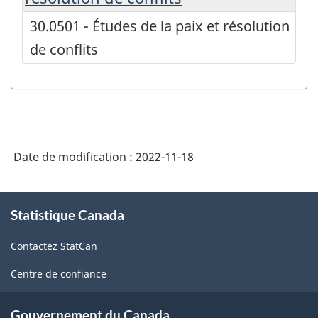
30.0501 - Études de la paix et résolution
de conflits
Date de modification :
2022-11-18
À
Statistique Canada
propos
de
Contactez StatCan
ce
site
Centre de confiance
Gouvernement du Canada