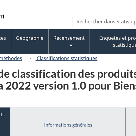
Passer
Passer
Passer
au
à
à
/
Recherche
Rechercher
contenu
« À
la
Government
dans
principal
propos
version
of
Statistique
de
HTML
ces
Géographie
Recensement
Enquêtes et p
Canada
Canada
ce
simplifiée
statistiqu
site »
 méthodes
Classifications statistiques
e classification des produit
2022 version 1.0 pour Biens
its
2
Informations générales