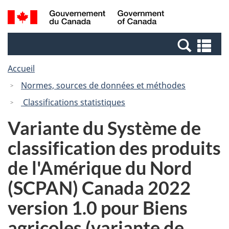
Passer
Passer
Recherche
/
au
à
et
Government
contenu
la
menus
of
Re
principal
version
Canada
et
HTML
Accueil
me
simplifiée
Normes, sources de données et méthodes
Classifications statistiques
Variante du Système de
classification des produits
de l'Amérique du Nord
(SCPAN) Canada 2022
version 1.0 pour Biens
agricoles (variante de