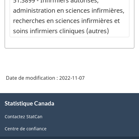
51.3899 - Infirmiers autorisés,
administration en sciences infirmières,
recherches en sciences infirmières et
soins infirmiers cliniques (autres)
Date de modification :
2022-11-07
À
Statistique Canada
propos
de
Contactez StatCan
ce
site
Centre de confiance