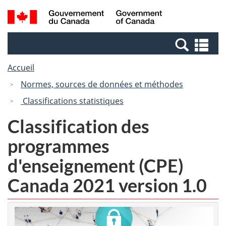
Passer
Passer
Recherche
/
au
à
et
Government
contenu
la
menus
of
Re
principal
version
Canada
et
HTML
Accueil
me
simplifiée
Normes, sources de données et méthodes
Classifications statistiques
Classification des
programmes
d'enseignement (CPE)
Canada 2021 version 1.0