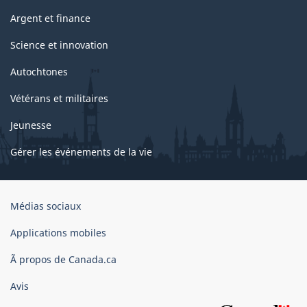
Argent et finance
Science et innovation
Autochtones
Vétérans et militaires
Jeunesse
Gérer les événements de la vie
Organisation
Médias sociaux
du
gouvernement
Applications mobiles
du
Ã propos de Canada.ca
Canada
Avis