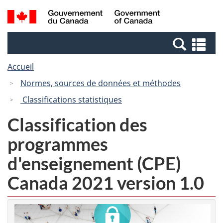
Passer
Passer
Recherche
/
au
à
et
Government
contenu
la
menus
of
Re
principal
version
Canada
et
HTML
Accueil
me
simplifiée
Normes, sources de données et méthodes
Classifications statistiques
Classification des
programmes
d'enseignement (CPE)
Canada 2021 version 1.0