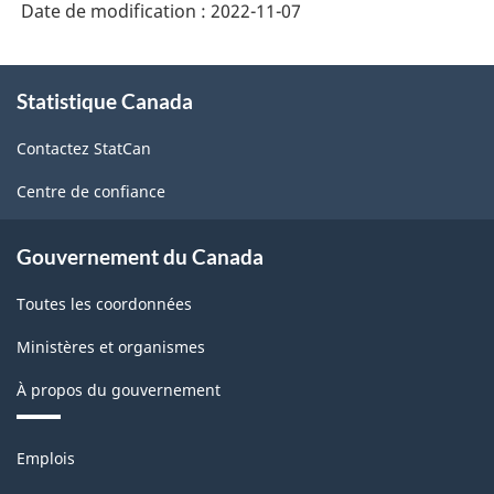
Date de modification :
2022-11-07
À
Statistique Canada
propos
de
Contactez StatCan
ce
site
Centre de confiance
Gouvernement du Canada
Toutes les coordonnées
Ministères et organismes
À propos du gouvernement
Thèmes
Emplois
et