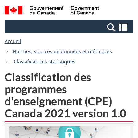
Passer
Passer
Recherche
/
au
à
et
Government
contenu
la
menus
of
Re
principal
version
Canada
et
HTML
Accueil
me
simplifiée
Normes, sources de données et méthodes
Classifications statistiques
Classification des
programmes
d'enseignement (CPE)
Canada 2021 version 1.0