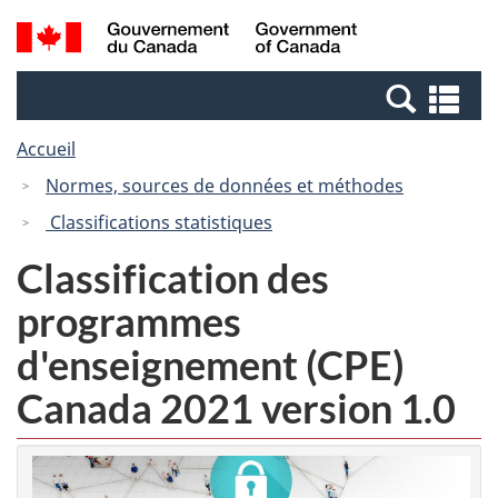
Passer
Passer
Recherche
/
au
à
et
Government
contenu
la
menus
of
Re
principal
version
Canada
et
HTML
Accueil
me
simplifiée
Normes, sources de données et méthodes
Classifications statistiques
Classification des
programmes
d'enseignement (CPE)
Canada 2021 version 1.0