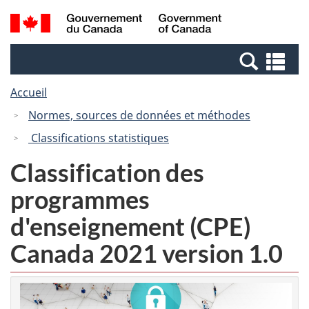
Passer
Passer
Recherche
/
au
à
et
Government
contenu
la
menus
of
Re
principal
version
Canada
et
HTML
Accueil
me
simplifiée
Normes, sources de données et méthodes
Classifications statistiques
Classification des
programmes
d'enseignement (CPE)
Canada 2021 version 1.0