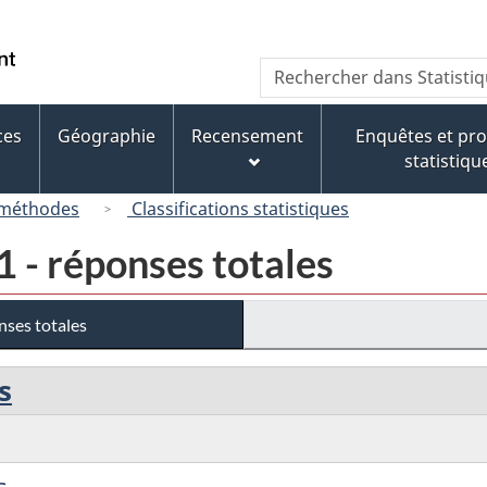
Passer
Passer
Passer
au
à
à
/
Recherche
Rechercher
contenu
« À
la
Government
dans
principal
propos
version
of
Statistique
de
HTML
ces
Géographie
Recensement
Enquêtes et p
Canada
Canada
ce
simplifiée
statistiqu
site »
 méthodes
Classifications statistiques
1 - réponses totales
nses totales
s
s