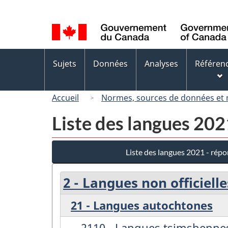
Sélection
de
la
langue
Menus
Sujets
Données
Analyses
Référen
des
sujets
Accueil
Normes, sources de données et
Liste des langues 202
Liste des langues 2021 - répo
2 - Langues non officielle
21 - Langues autochtones
2110 - Langues tsimshenne