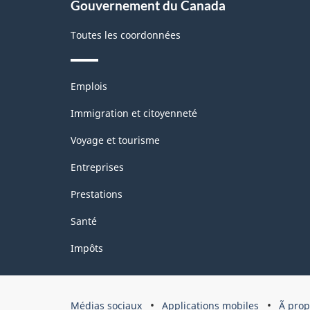
Gouvernement du Canada
Toutes les coordonnées
Thèmes
Emplois
et
sujets
Immigration et citoyenneté
Voyage et tourisme
Entreprises
Prestations
Santé
Impôts
Organisation
Médias sociaux
Applications mobiles
Ã pro