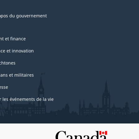
opos du gouvernement
nt et finance
nce et innovation
chtones
ans et militaires
esse
r les événements de la vie