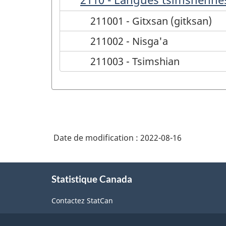
211001 - Gitxsan (gitksan)
211002 - Nisga'a
211003 - Tsimshian
Date de modification :
2022-08-16
À
Statistique Canada
propos
de
Contactez StatCan
ce
site