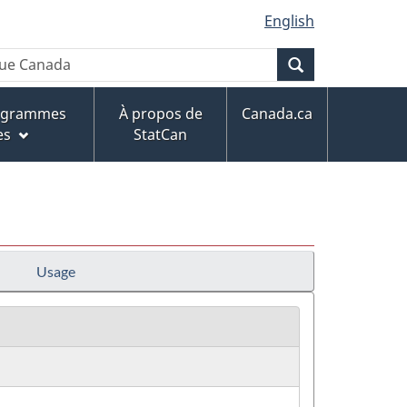
English
Recherche
rogrammes
À propos de
Canada.ca
es
StatCan
Usage