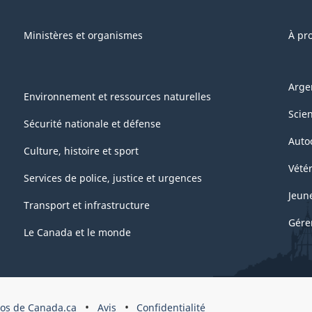
Ministères et organismes
À pr
Arge
Environnement et ressources naturelles
Scie
Sécurité nationale et défense
Auto
Culture, histoire et sport
Vétér
Services de police, justice et urgences
Jeun
Transport et infrastructure
Gére
Le Canada et le monde
pos de Canada.ca
Avis
Confidentialité