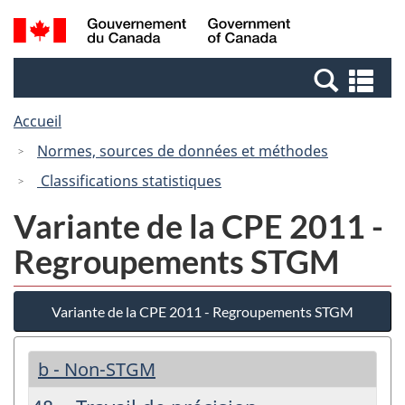
Passer
Passer
Recherche
/
au
à
et
Government
contenu
la
menus
of
Re
principal
version
Canada
et
HTML
Accueil
me
simplifiée
Normes, sources de données et méthodes
Classifications statistiques
Variante de la CPE 2011 -
Regroupements STGM
Variante de la CPE 2011 - Regroupements STGM
b - Non-STGM