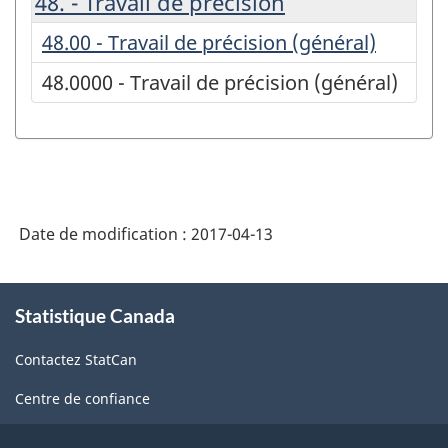
48. - Travail de précision
48.00 - Travail de précision (général)
48.0000 - Travail de précision (général)
Date de modification :
2017-04-13
À
Statistique Canada
propos
de
Contactez StatCan
ce
site
Centre de confiance