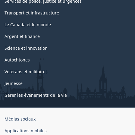
Services de police, justice et urgences
Transport et infrastructure
Le Canada et le monde
Argent et finance
Science et innovation
Autochtones
Vétérans et militaires
Jeunesse
Gérer les événements de la vie
Organisation
Médias sociaux
du
gouvernement
Applications mobiles