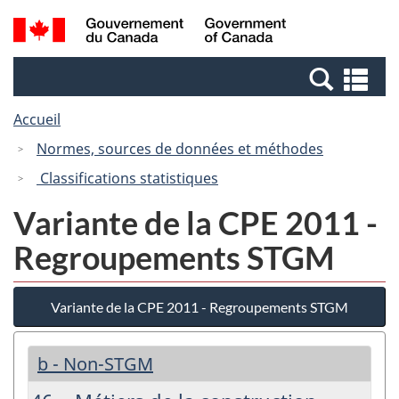
Passer
Passer
Recherche
/
au
à
et
Government
contenu
la
menus
of
Re
principal
version
Canada
et
HTML
Accueil
me
simplifiée
Normes, sources de données et méthodes
Classifications statistiques
Variante de la CPE 2011 -
Regroupements STGM
Variante de la CPE 2011 - Regroupements STGM
b - Non-STGM