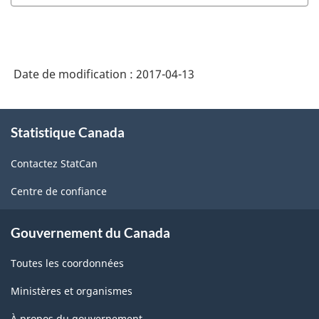
Date de modification :
2017-04-13
À
Statistique Canada
propos
de
Contactez StatCan
ce
site
Centre de confiance
Gouvernement du Canada
Toutes les coordonnées
Ministères et organismes
À propos du gouvernement