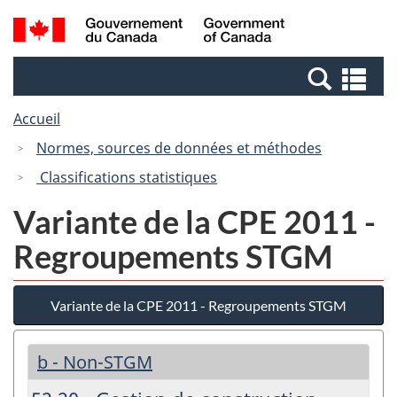
Passer
Passer
Recherche
/
au
à
et
Government
contenu
la
menus
of
Re
principal
version
Canada
et
HTML
Accueil
me
simplifiée
Normes, sources de données et méthodes
Classifications statistiques
Variante de la CPE 2011 -
Regroupements STGM
Variante de la CPE 2011 - Regroupements STGM
b - Non-STGM