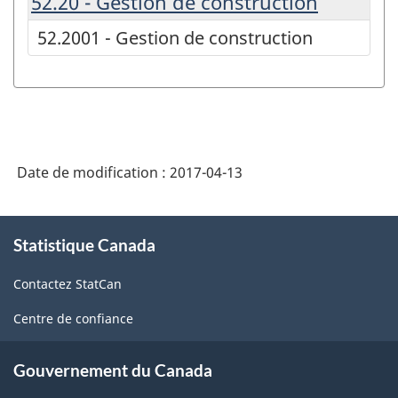
52.20 - Gestion de construction
52.2001 - Gestion de construction
Date de modification :
2017-04-13
À
Statistique Canada
propos
de
Contactez StatCan
ce
site
Centre de confiance
Gouvernement du Canada