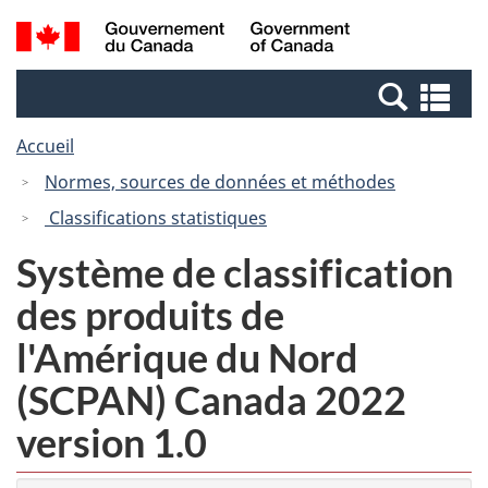
Passer
Passer
Recherche
/
au
à
et
Government
contenu
la
menus
of
Re
principal
version
Canada
et
HTML
Accueil
me
simplifiée
Normes, sources de données et méthodes
Classifications statistiques
Système de classification
des produits de
l'Amérique du Nord
(SCPAN) Canada 2022
version 1.0