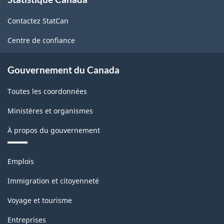
propos
de
Contactez StatCan
ce
site
Centre de confiance
Gouvernement du Canada
Toutes les coordonnées
Ministères et organismes
À propos du gouvernement
Thèmes
Emplois
et
sujets
Immigration et citoyenneté
Voyage et tourisme
Entreprises