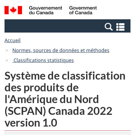
Passer
Passer
Recherche
/
au
à
et
Government
contenu
la
menus
of
Re
principal
version
Canada
et
HTML
Accueil
me
simplifiée
Normes, sources de données et méthodes
Classifications statistiques
Système de classification
des produits de
l'Amérique du Nord
(SCPAN) Canada 2022
version 1.0