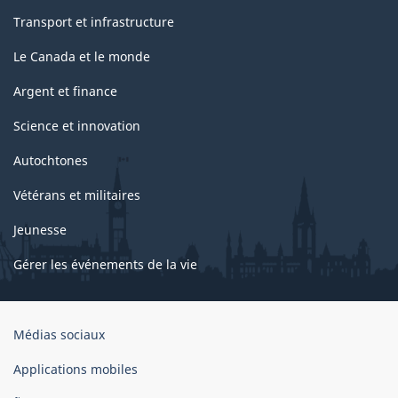
Transport et infrastructure
Le Canada et le monde
Argent et finance
Science et innovation
Autochtones
Vétérans et militaires
Jeunesse
Gérer les événements de la vie
Organisation
Médias sociaux
du
gouvernement
Applications mobiles
du