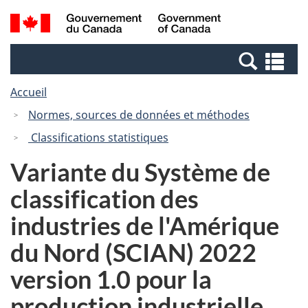
Passer
Passer
Recherche
/
au
à
et
Government
contenu
la
menus
of
Re
principal
version
Canada
et
HTML
Accueil
me
simplifiée
Normes, sources de données et méthodes
Classifications statistiques
Variante du Système de
classification des
industries de l'Amérique
du Nord (SCIAN) 2022
version 1.0 pour la
production industrielle