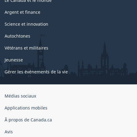
Le Canada et le monde
Argent et finance
Science et innovation
Autochtones
Vétérans et militaires
Jeunesse
Gérer les événements de la vie
Organisation
Médias sociaux
du
gouvernement
Applications mobiles
du
Ã propos de Canada.ca
Canada
Avis