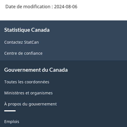
Date de modification :
2024-08-06
À
Statistique Canada
propos
de
Contactez StatCan
ce
site
Centre de confiance
Gouvernement du Canada
Toutes les coordonnées
Ministères et organismes
À propos du gouvernement
Thèmes
Emplois
et