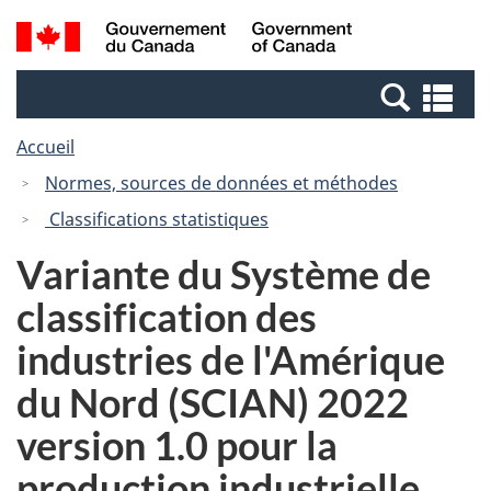
Passer
Passer
Recherche
/
au
à
et
Government
contenu
la
menus
of
Re
principal
version
Canada
et
HTML
Accueil
me
simplifiée
Normes, sources de données et méthodes
Classifications statistiques
Variante du Système de
classification des
industries de l'Amérique
du Nord (SCIAN) 2022
version 1.0 pour la
production industrielle