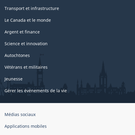
Transport et infrastructure
Le Canada et le monde
Argent et finance
Science et innovation
Autochtones
Vétérans et militaires
Jeunesse
Gérer les événements de la vie
Organisation
Médias sociaux
du
gouvernement
Applications mobiles
du