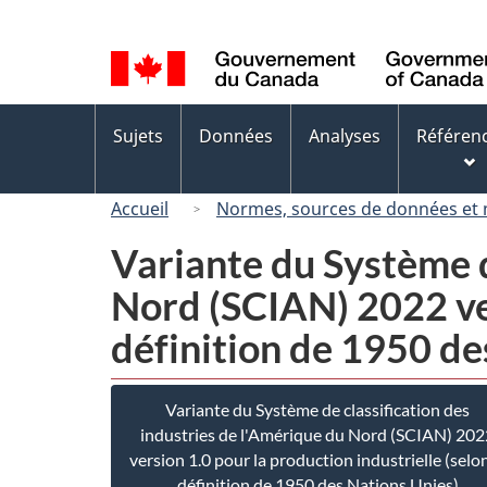
Sélection
de
la
langue
Menus
Sujets
Données
Analyses
Référen
des
sujets
Accueil
Normes, sources de données et
Variante du Système d
Nord (SCIAN) 2022 ver
définition de 1950 de
Variante du Système de classification des
industries de l'Amérique du Nord (SCIAN) 202
version 1.0 pour la production industrielle (selon
définition de 1950 des Nations Unies)