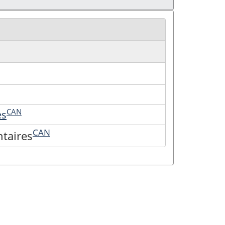
CAN
es
CAN
taires