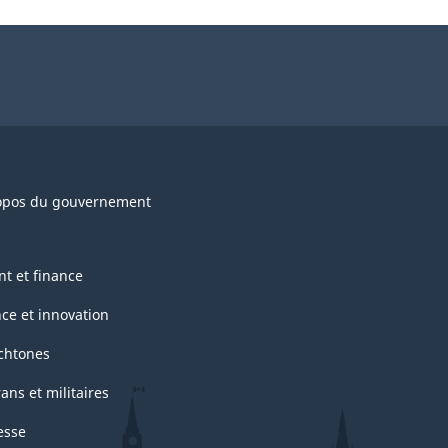
opos du gouvernement
nt et finance
nce et innovation
chtones
ans et militaires
esse