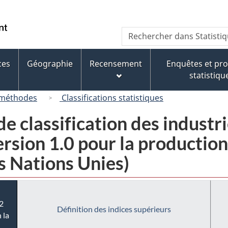
Passer
Passer
Passer
au
à
à
/
Recherche
Rechercher
contenu
« À
la
Government
dans
principal
propos
version
of
Statistique
de
HTML
ces
Géographie
Recensement
Enquêtes et p
Canada
Canada
ce
simplifiée
statistiqu
site »
 méthodes
Classifications statistiques
e classification des industr
sion 1.0 pour la production i
s Nations Unies)
2
Définition des indices supérieurs
 la