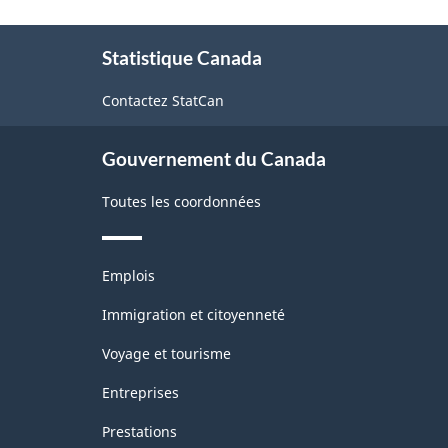
À
Statistique Canada
propos
de
Contactez StatCan
ce
site
Gouvernement du Canada
Toutes les coordonnées
Thèmes
Emplois
et
sujets
Immigration et citoyenneté
Voyage et tourisme
Entreprises
Prestations