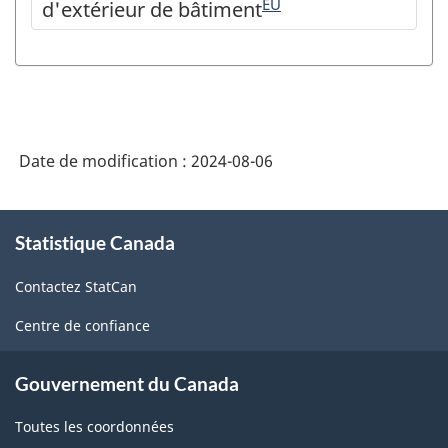
ÉU
d'extérieur de bâtiment
Date de modification :
2024-08-06
À
Statistique Canada
propos
de
Contactez StatCan
ce
site
Centre de confiance
Gouvernement du Canada
Toutes les coordonnées