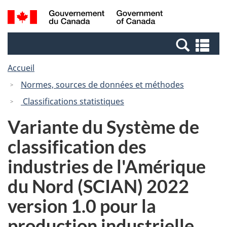
Passer
Passer
Recherche
/
au
à
et
Government
contenu
la
menus
of
Re
principal
version
Canada
et
HTML
Accueil
me
simplifiée
Normes, sources de données et méthodes
Classifications statistiques
Variante du Système de
classification des
industries de l'Amérique
du Nord (SCIAN) 2022
version 1.0 pour la
production industrielle