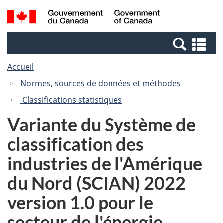
Passer
Passer
Recherche
/
au
à
et
Government
contenu
la
menus
of
Re
principal
version
Canada
et
HTML
Accueil
me
simplifiée
Normes, sources de données et méthodes
Classifications statistiques
Variante du Système de
classification des
industries de l'Amérique
du Nord (SCIAN) 2022
version 1.0 pour le
secteur de l'énergie