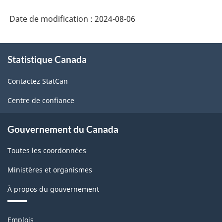
Date de modification :
2024-08-06
À
Statistique Canada
propos
de
Contactez StatCan
ce
site
Centre de confiance
Gouvernement du Canada
Toutes les coordonnées
Ministères et organismes
À propos du gouvernement
Thèmes
Emplois