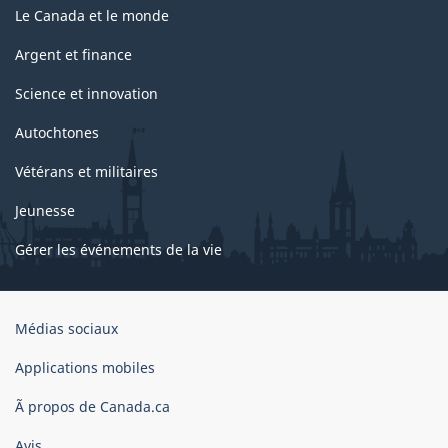
Le Canada et le monde
Argent et finance
Science et innovation
Autochtones
Vétérans et militaires
Jeunesse
Gérer les événements de la vie
Organisation
Médias sociaux
du
gouvernement
Applications mobiles
du
Ã propos de Canada.ca
Canada
Avis