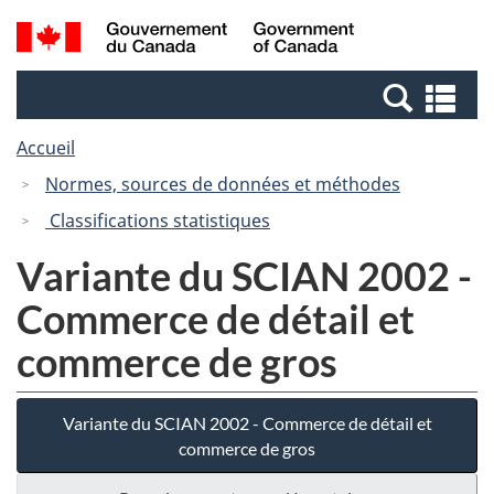
Passer
Passer
Recherche
/
au
à
et
Government
contenu
la
menus
of
Re
principal
version
Canada
et
HTML
Accueil
me
simplifiée
Normes, sources de données et méthodes
Classifications statistiques
Variante du SCIAN 2002 -
Commerce de détail et
commerce de gros
Variante du SCIAN 2002 - Commerce de détail et
commerce de gros