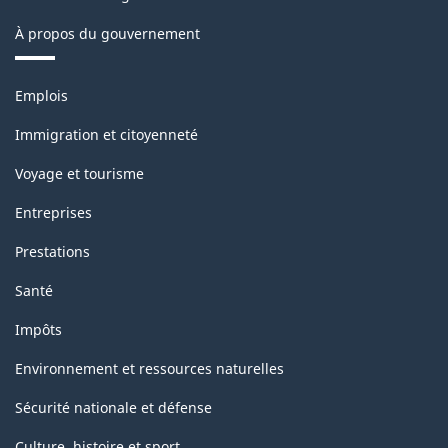
À propos du gouvernement
Thèmes
Emplois
et
sujets
Immigration et citoyenneté
Voyage et tourisme
Entreprises
Prestations
Santé
Impôts
Environnement et ressources naturelles
Sécurité nationale et défense
Culture, histoire et sport