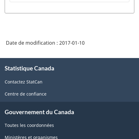
Date de modification :
2017-01-10
À
Statistique Canada
propos
de
Contactez StatCan
ce
site
Centre de confiance
Gouvernement du Canada
Toutes les coordonnées
Ministères et organismes