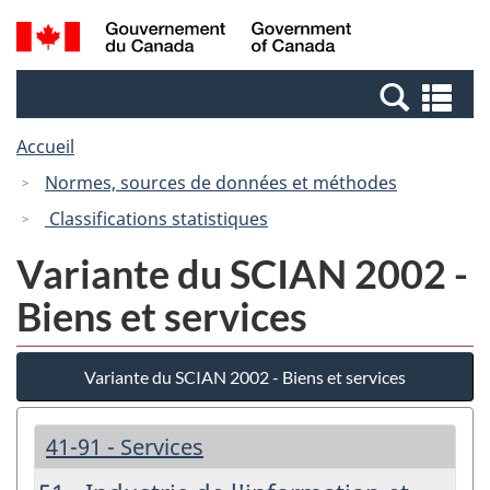
Passer
Passer
Recherche
/
au
à
et
Government
contenu
la
menus
of
Re
principal
version
Canada
et
HTML
Accueil
me
simplifiée
Normes, sources de données et méthodes
Classifications statistiques
Variante du SCIAN 2002 -
Biens et services
Variante du SCIAN 2002 - Biens et services
41-91 - Services