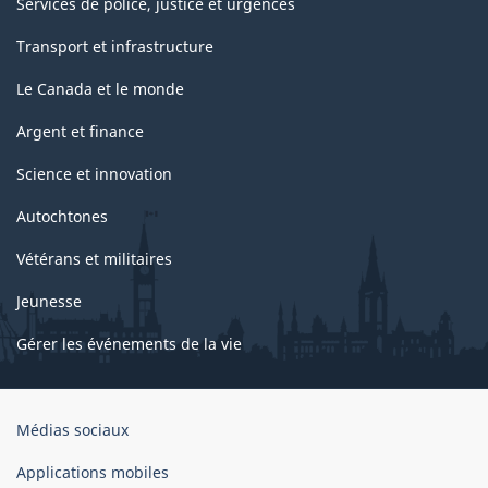
Services de police, justice et urgences
Transport et infrastructure
Le Canada et le monde
Argent et finance
Science et innovation
Autochtones
Vétérans et militaires
Jeunesse
Gérer les événements de la vie
Organisation
Médias sociaux
du
gouvernement
Applications mobiles