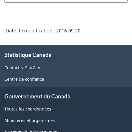
Date de modification :
2016-09-20
À
Statistique Canada
propos
de
Contactez StatCan
ce
site
Centre de confiance
Gouvernement du Canada
Toutes les coordonnées
Ministères et organismes
À propos du gouvernement