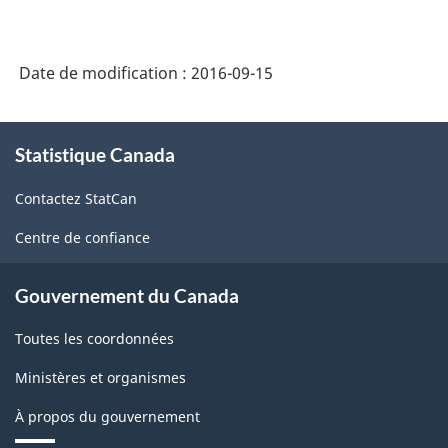
Date de modification :
2016-09-15
À
Statistique Canada
propos
de
Contactez StatCan
ce
site
Centre de confiance
Gouvernement du Canada
Toutes les coordonnées
Ministères et organismes
À propos du gouvernement