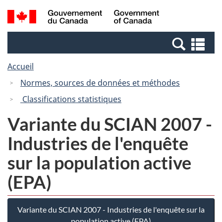
Passer
Passer
Recherche
/
au
à
et
Government
contenu
la
menus
of
Re
principal
version
Canada
et
HTML
Accueil
me
simplifiée
Normes, sources de données et méthodes
Classifications statistiques
Variante du SCIAN 2007 -
Industries de l'enquête
sur la population active
(EPA)
Variante du SCIAN 2007 - Industries de l'enquête sur la
population active (EPA)