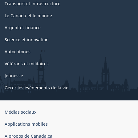
Transport et infrastructure
Le Canada et le monde
Argent et finance
Science et innovation
Autochtones
Vétérans et militaires
Jeunesse
Gérer les événements de la vie
Organisation
Médias sociaux
du
gouvernement
Applications mobiles
du
Ã propos de Canada.ca
Canada