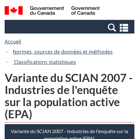
Passer
Passer
Recherche
/
au
à
et
Government
contenu
la
menus
of
Re
principal
version
Canada
et
HTML
Accueil
me
simplifiée
Normes, sources de données et méthodes
Classifications statistiques
Variante du SCIAN 2007 -
Industries de l'enquête
sur la population active
(EPA)
Variante du SCIAN 2007 - Industries de l'enquête sur la
population active (EPA)