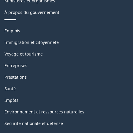
Ministères et organismes
À propos du gouvernement
Thèmes
Emplois
et
sujets
Immigration et citoyenneté
Voyage et tourisme
Entreprises
Prestations
Santé
Impôts
Environnement et ressources naturelles
Sécurité nationale et défense