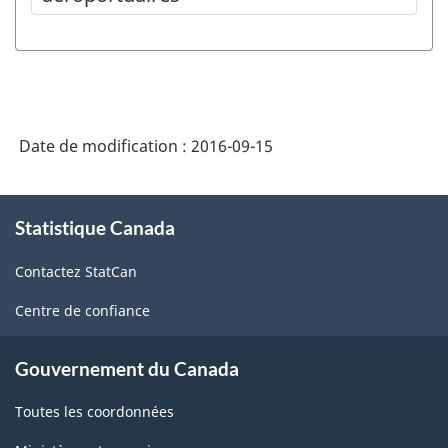
Date de modification :
2016-09-15
À
Statistique Canada
propos
de
Contactez StatCan
ce
site
Centre de confiance
Gouvernement du Canada
Toutes les coordonnées