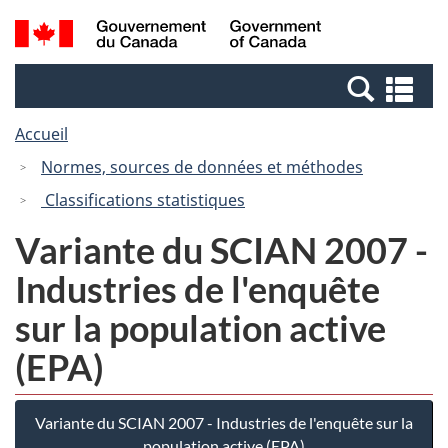
Passer
Passer
Recherche
/
au
à
et
Government
contenu
la
menus
of
Re
principal
version
Canada
et
HTML
Accueil
me
simplifiée
Normes, sources de données et méthodes
Classifications statistiques
Variante du SCIAN 2007 -
Industries de l'enquête
sur la population active
(EPA)
Variante du SCIAN 2007 - Industries de l'enquête sur la
population active (EPA)