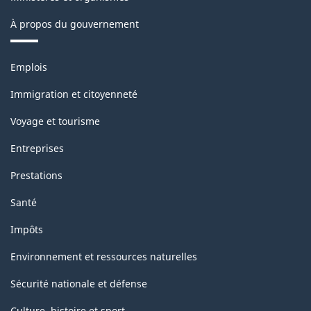
À propos du gouvernement
Thèmes
Emplois
et
sujets
Immigration et citoyenneté
Voyage et tourisme
Entreprises
Prestations
Santé
Impôts
Environnement et ressources naturelles
Sécurité nationale et défense
Culture, histoire et sport