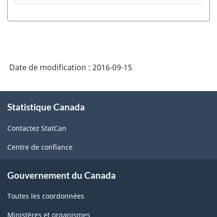
Date de modification :
2016-09-15
À
Statistique Canada
propos
de
Contactez StatCan
ce
site
Centre de confiance
Gouvernement du Canada
Toutes les coordonnées
Ministères et organismes