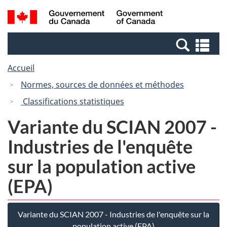
Passer
Passer
Recherche
/
au
à
et
Government
contenu
la
menus
of
Re
principal
version
Canada
et
HTML
Accueil
me
simplifiée
Normes, sources de données et méthodes
Classifications statistiques
Variante du SCIAN 2007 -
Industries de l'enquête
sur la population active
(EPA)
Variante du SCIAN 2007 - Industries de l'enquête sur la
population active (EPA)