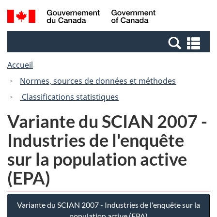
Passer
Passer
Recherche
/
au
à
et
Government
contenu
la
menus
of
Re
principal
version
Canada
et
HTML
Accueil
me
simplifiée
Normes, sources de données et méthodes
Classifications statistiques
Variante du SCIAN 2007 -
Industries de l'enquête
sur la population active
(EPA)
Variante du SCIAN 2007 - Industries de l'enquête sur la
population active (EPA)