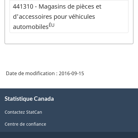
441310 - Magasins de pièces et
d'accessoires pour véhicules
ÉU
automobiles
Date de modification :
2016-09-15
À
Statistique Canada
propos
de
Contactez StatCan
ce
site
Centre de confiance