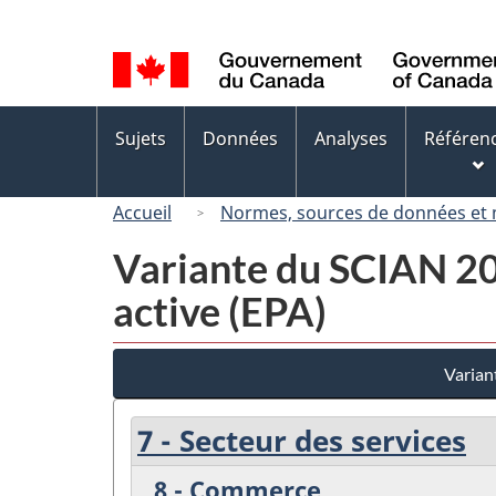
Sélection
de
la
langue
Menus
Sujets
Données
Analyses
Référen
des
sujets
Accueil
Normes, sources de données et
Variante du SCIAN 200
active (EPA)
Varian
7 - Secteur des services
8 - Commerce