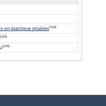
CAN
s en plastique jetables
CAN
CAN
au