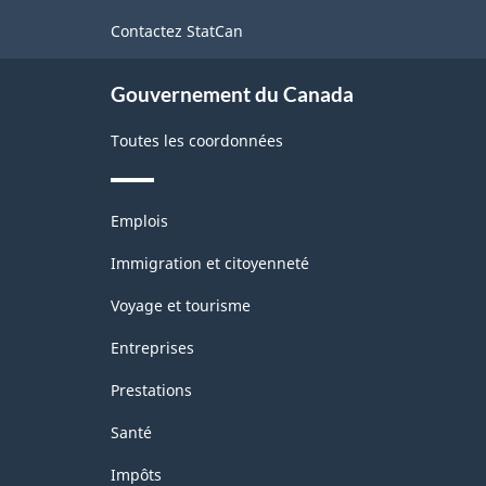
de
Contactez StatCan
ce
site
Gouvernement du Canada
Toutes les coordonnées
Thèmes
Emplois
et
sujets
Immigration et citoyenneté
Voyage et tourisme
Entreprises
Prestations
Santé
Impôts