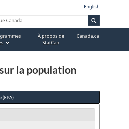
English
Recherche
rogrammes
À propos de
Canada.ca
es
StatCan
sur la population
e (EPA)