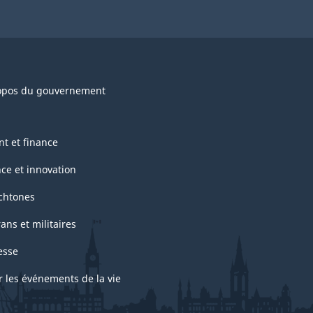
opos du gouvernement
nt et finance
nce et innovation
chtones
ans et militaires
esse
r les événements de la vie