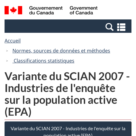
Passer
Passer
Recherche
/
au
à
et
Government
contenu
la
menus
of
Re
principal
version
Canada
et
HTML
Accueil
me
simplifiée
Normes, sources de données et méthodes
Classifications statistiques
Variante du SCIAN 2007 -
Industries de l'enquête
sur la population active
(EPA)
Variante du SCIAN 2007 - Industries de l'enquête sur la
population active (EPA)