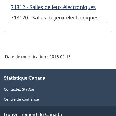
71312 - Salles de jeux électroniques
713120 - Salles de jeux électroniques
Date de modification :
2016-09-15
À
Statistique Canada
propos
de
Contactez StatCan
ce
site
Centre de confiance
Gouvernement du Canada