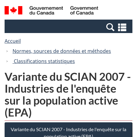
Passer
Passer
Recherche
/
au
à
et
Government
contenu
la
menus
of
Re
principal
version
Canada
et
HTML
Accueil
me
simplifiée
Normes, sources de données et méthodes
Classifications statistiques
Variante du SCIAN 2007 -
Industries de l'enquête
sur la population active
(EPA)
Variante du SCIAN 2007 - Industries de l'enquête sur la
population active (EPA)