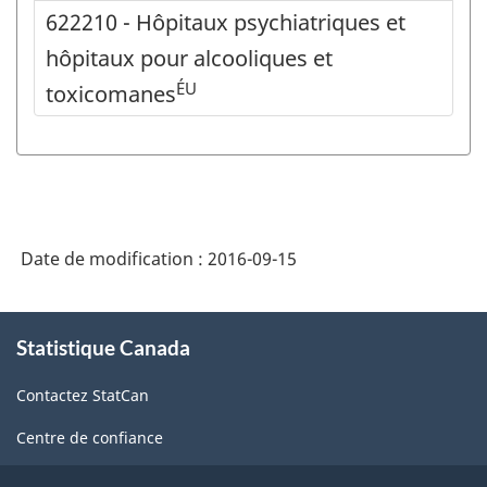
622210 - Hôpitaux psychiatriques et
hôpitaux pour alcooliques et
ÉU
toxicomanes
Date de modification :
2016-09-15
À
Statistique Canada
propos
de
Contactez StatCan
ce
site
Centre de confiance