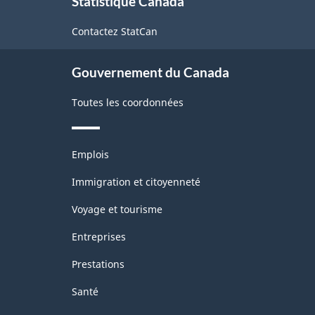
Statistique Canada
propos
de
Contactez StatCan
ce
site
Gouvernement du Canada
Toutes les coordonnées
Thèmes
Emplois
et
sujets
Immigration et citoyenneté
Voyage et tourisme
Entreprises
Prestations
Santé