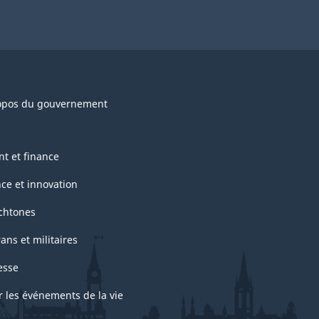
opos du gouvernement
nt et finance
nce et innovation
chtones
ans et militaires
esse
r les événements de la vie