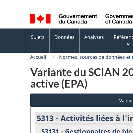
Sélection
de
la
langue
Menus
Sujets
Données
Analyses
Référen
des
sujets
Accueil
Normes, sources de données et
Variante du SCIAN 200
active (EPA)
Varian
5313 - Activités liées à l
53131 - Gestionnaires de bi