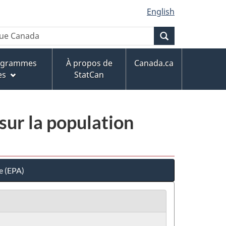
English
Recherche
rogrammes
À propos de
Canada.ca
es
StatCan
sur la population
e (EPA)