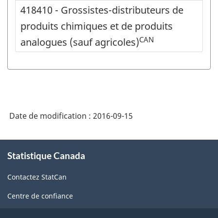
418410 - Grossistes-distributeurs de
produits chimiques et de produits
CAN
analogues (sauf agricoles)
Date de modification :
2016-09-15
À
Statistique Canada
propos
de
Contactez StatCan
ce
site
Centre de confiance