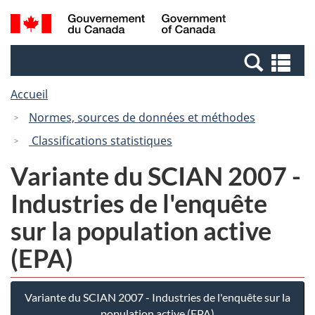
Passer
Passer
Recherche
/
au
à
et
Government
contenu
la
menus
of
Re
principal
version
Canada
et
HTML
Accueil
me
simplifiée
Normes, sources de données et méthodes
Classifications statistiques
Variante du SCIAN 2007 -
Industries de l'enquête
sur la population active
(EPA)
Variante du SCIAN 2007 - Industries de l'enquête sur la
population active (EPA)