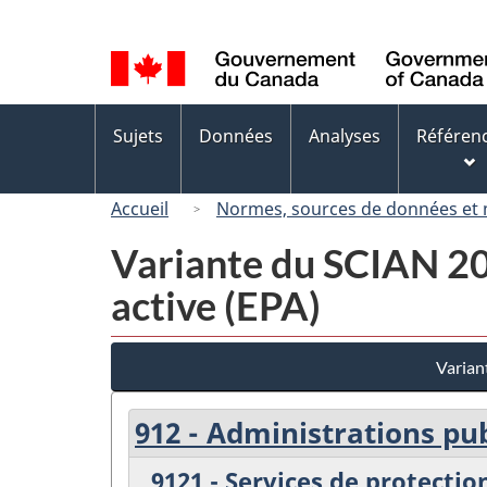
Sélection
de
la
langue
Menus
Sujets
Données
Analyses
Référen
des
sujets
Accueil
Normes, sources de données et
Variante du SCIAN 200
active (EPA)
Varian
912 - Administrations pub
9121 - Services de protectio