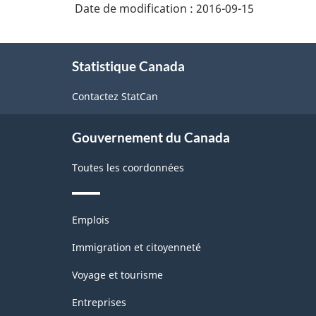
Date de modification :
2016-09-15
À
Statistique Canada
propos
de
Contactez StatCan
ce
site
Gouvernement du Canada
Toutes les coordonnées
Thèmes
Emplois
et
sujets
Immigration et citoyenneté
Voyage et tourisme
Entreprises