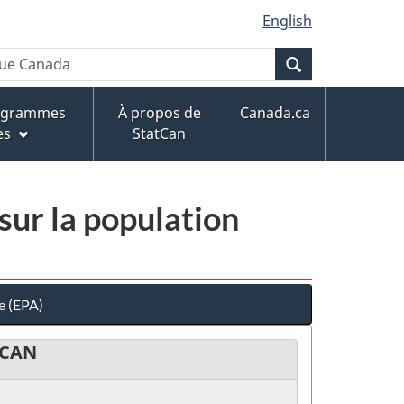
English
Recherche
rogrammes
À propos de
Canada.ca
es
StatCan
sur la population
e (EPA)
CAN