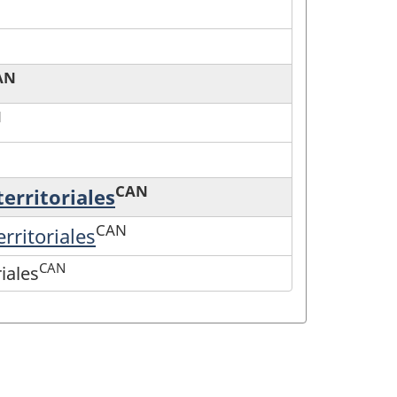
AN
N
CAN
territoriales
CAN
rritoriales
CAN
iales