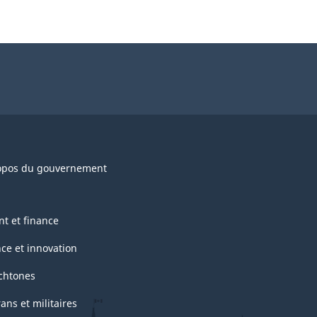
opos du gouvernement
nt et finance
nce et innovation
chtones
ans et militaires