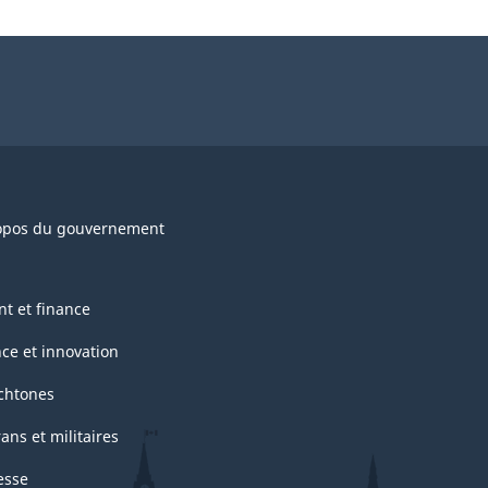
opos du gouvernement
nt et finance
nce et innovation
chtones
ans et militaires
esse