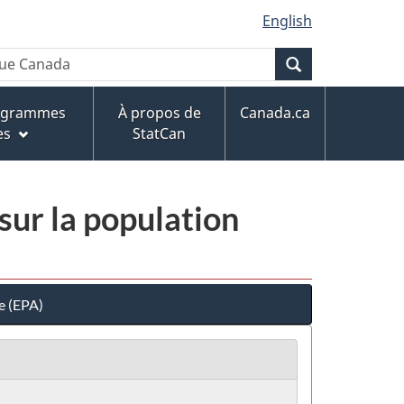
English
Recherche
rogrammes
À propos de
Canada.ca
es
StatCan
sur la population
e (EPA)