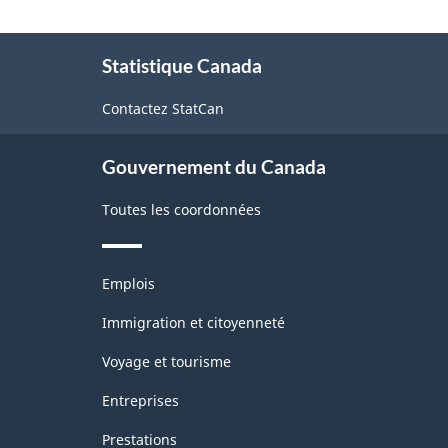
À
Statistique Canada
propos
de
Contactez StatCan
ce
site
Gouvernement du Canada
Toutes les coordonnées
Thèmes
Emplois
et
sujets
Immigration et citoyenneté
Voyage et tourisme
Entreprises
Prestations