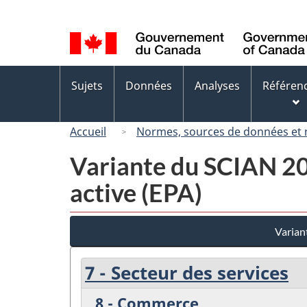
Sélection
de
la
langue
Menus
Sujets
Données
Analyses
Référen
des
sujets
Accueil
Normes, sources de données et
Variante du SCIAN 200
active (EPA)
Varian
7 - Secteur des services
8 - Commerce