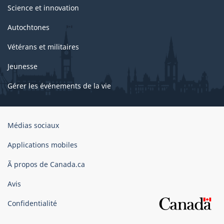
Science et innovation
Autochtones
Vétérans et militaires
Jeunesse
Gérer les événements de la vie
Organisation
Médias sociaux
du
gouvernement
Applications mobiles
du
Ã propos de Canada.ca
Canada
Avis
Confidentialité