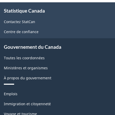
À
Statistique Canada
propos
de
Contactez StatCan
ce
site
Centre de confiance
Gouvernement du Canada
Toutes les coordonnées
Ministères et organismes
À propos du gouvernement
Thèmes
Emplois
et
sujets
Immigration et citoyenneté
Voyage et tourisme