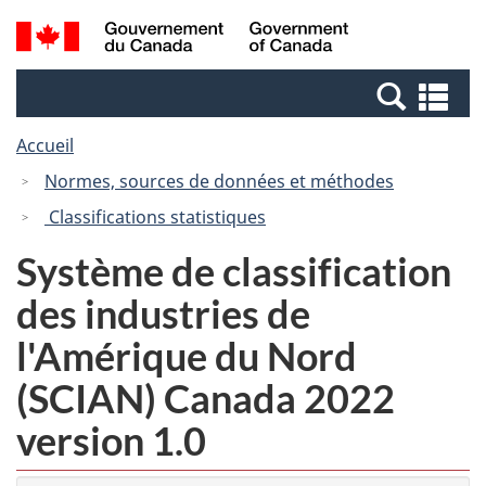
Passer
Passer
Recherche
/
au
à
et
Government
contenu
la
menus
of
Re
principal
version
Canada
et
HTML
Accueil
me
simplifiée
Normes, sources de données et méthodes
Classifications statistiques
Système de classification
des industries de
l'Amérique du Nord
(SCIAN) Canada 2022
version 1.0