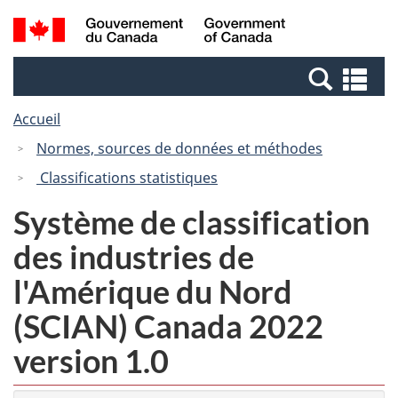
Passer
Passer
Recherche
/
au
à
et
Government
contenu
la
menus
of
Re
principal
version
Canada
et
HTML
Accueil
me
simplifiée
Normes, sources de données et méthodes
Classifications statistiques
Système de classification
des industries de
l'Amérique du Nord
(SCIAN) Canada 2022
version 1.0