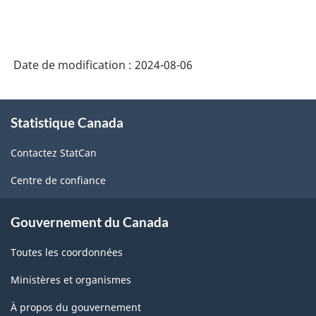
Date de modification :
2024-08-06
À
Statistique Canada
propos
de
Contactez StatCan
ce
site
Centre de confiance
Gouvernement du Canada
Toutes les coordonnées
Ministères et organismes
À propos du gouvernement