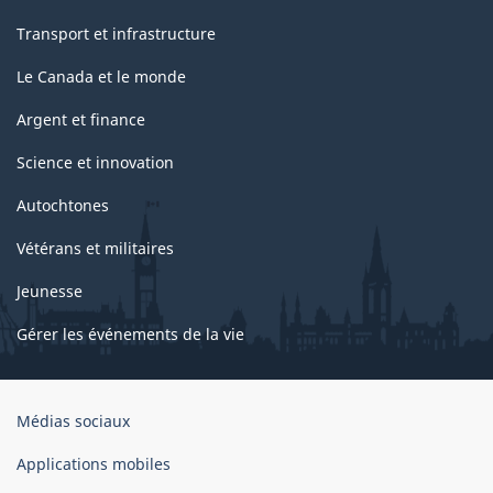
Transport et infrastructure
Le Canada et le monde
Argent et finance
Science et innovation
Autochtones
Vétérans et militaires
Jeunesse
Gérer les événements de la vie
Organisation
Médias sociaux
du
gouvernement
Applications mobiles
du