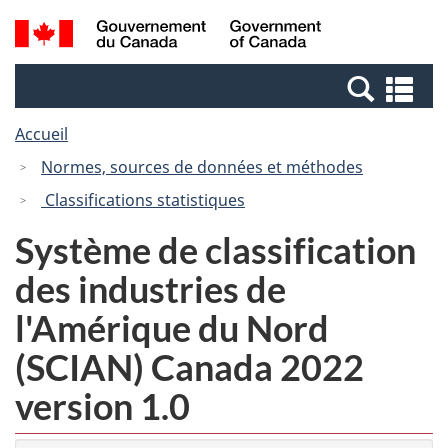
Passer
Passer
Passer
Recherche
/
au
au
à
et
Government
Gestionnaire
contenu
la
menus
of
Re
des
principal
version
Canada
et
Invitations
HTML
Accueil
me
simplifiée
Normes, sources de données et méthodes
Classifications statistiques
Système de classification
des industries de
l'Amérique du Nord
(SCIAN) Canada 2022
version 1.0