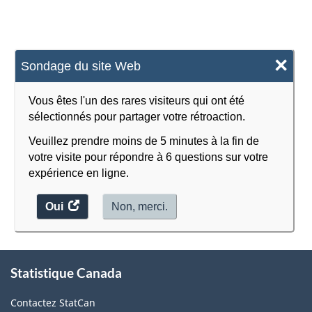
×
Sondage du site Web
Vous êtes l'un des rares visiteurs qui ont été
sélectionnés pour partager votre rétroaction.
Veuillez prendre moins de 5 minutes à la fin de
votre visite pour répondre à 6 questions sur votre
expérience en ligne.
Oui
accéder
Non, merci.
au
sondage.
À
Statistique Canada
propos
de
Contactez StatCan
ce