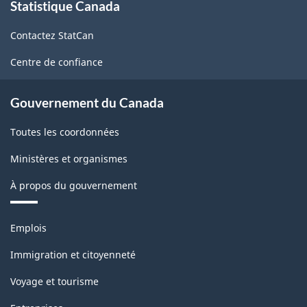
Statistique Canada
propos
de
Contactez StatCan
ce
site
Centre de confiance
Gouvernement du Canada
Toutes les coordonnées
Ministères et organismes
À propos du gouvernement
Thèmes
Emplois
et
sujets
Immigration et citoyenneté
Voyage et tourisme