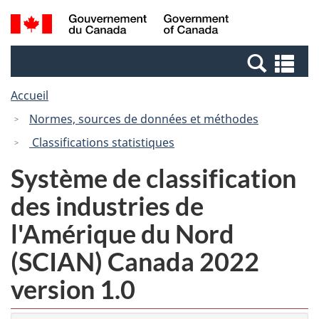
Passer
Passer
Recherche
/
au
à
et
Government
contenu
la
menus
of
Re
principal
version
Canada
et
HTML
Accueil
me
simplifiée
Normes, sources de données et méthodes
Classifications statistiques
Système de classification
des industries de
l'Amérique du Nord
(SCIAN) Canada 2022
version 1.0