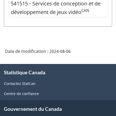
541515 - Services de conception et de
CAN
développement de jeux vidéo
Date de modification :
2024-08-06
À
Statistique Canada
propos
de
Contactez StatCan
ce
site
Centre de confiance
Gouvernement du Canada