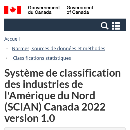
Passer
Passer
Recherche
/
au
à
et
Government
contenu
la
menus
of
Re
principal
version
Canada
et
HTML
Accueil
me
simplifiée
Normes, sources de données et méthodes
Classifications statistiques
Système de classification
des industries de
l'Amérique du Nord
(SCIAN) Canada 2022
version 1.0