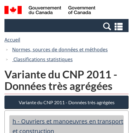
Passer
Passer
Recherche
/
au
à
et
Government
contenu
la
menus
of
Re
principal
version
Canada
et
HTML
Accueil
me
simplifiée
Normes, sources de données et méthodes
Classifications statistiques
Variante du CNP 2011 -
Données très agrégées
Variante du CNP 2011 - Données très agrégées
h - Ouvriers et manoeuvres en transport
et construction