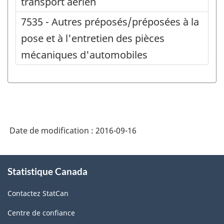
transport aérien
7535 - Autres préposés/préposées à la
pose et à l'entretien des pièces
mécaniques d'automobiles
Date de modification :
2016-09-16
À
Statistique Canada
propos
de
Contactez StatCan
ce
site
Centre de confiance