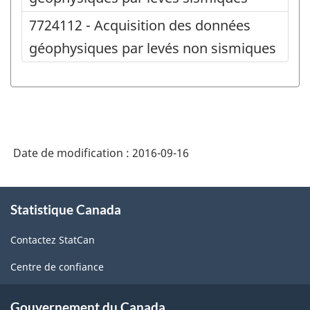
7724112 - Acquisition des données
géophysiques par levés non sismiques
Date de modification :
2016-09-16
À
Statistique Canada
propos
de
Contactez StatCan
ce
site
Centre de confiance
Gouvernement du Canada