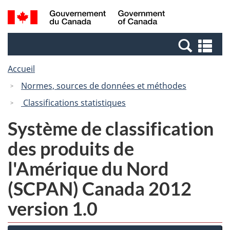
Passer
Passer
Recherche
/
au
à
et
Government
contenu
la
menus
of
Re
principal
version
Canada
et
HTML
Accueil
me
simplifiée
Normes, sources de données et méthodes
Classifications statistiques
Système de classification
des produits de
l'Amérique du Nord
(SCPAN) Canada 2012
version 1.0