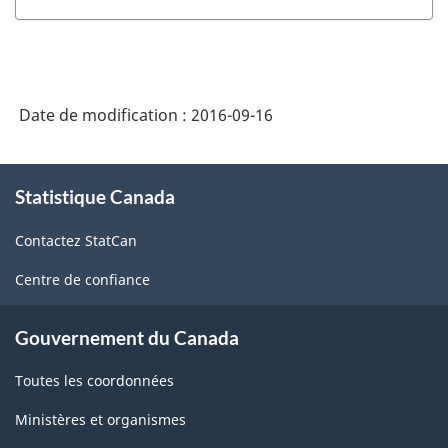
Date de modification :
2016-09-16
À
Statistique Canada
propos
de
Contactez StatCan
ce
site
Centre de confiance
Gouvernement du Canada
Toutes les coordonnées
Ministères et organismes