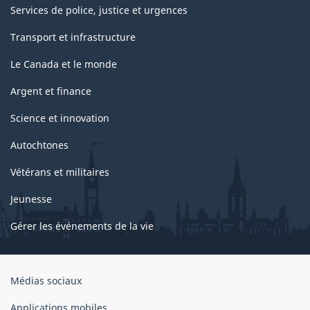
Services de police, justice et urgences
Transport et infrastructure
Le Canada et le monde
Argent et finance
Science et innovation
Autochtones
Vétérans et militaires
Jeunesse
Gérer les événements de la vie
Organisation
Médias sociaux
du
gouvernement
Applications mobiles