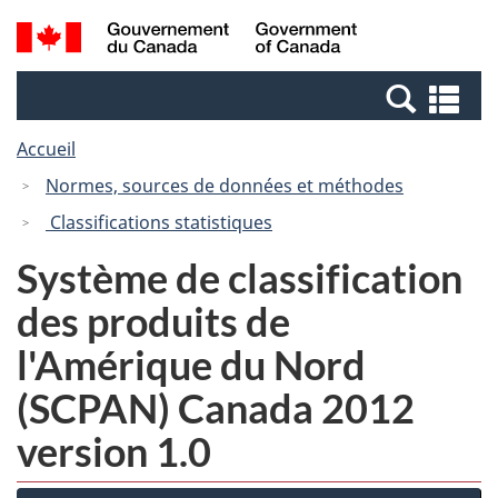
Passer
Passer
Recherche
/
au
à
et
Government
contenu
la
menus
of
Re
principal
version
Canada
et
HTML
Accueil
me
simplifiée
Normes, sources de données et méthodes
Classifications statistiques
Système de classification
des produits de
l'Amérique du Nord
(SCPAN) Canada 2012
version 1.0