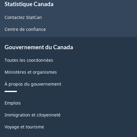
Statistique Canada
propos
de
Contactez StatCan
ce
site
Centre de confiance
Gouvernement du Canada
Toutes les coordonnées
Ministères et organismes
À propos du gouvernement
Thèmes
Emplois
et
sujets
Immigration et citoyenneté
Voyage et tourisme