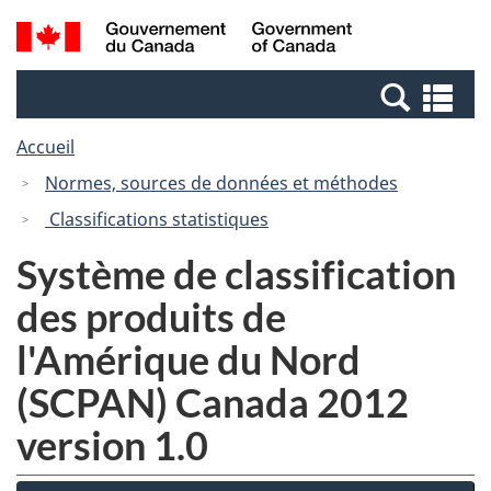
Passer
Passer
Recherche
/
au
à
et
Government
contenu
la
menus
of
Re
principal
version
Canada
et
HTML
Accueil
me
simplifiée
Normes, sources de données et méthodes
Classifications statistiques
Système de classification
des produits de
l'Amérique du Nord
(SCPAN) Canada 2012
version 1.0