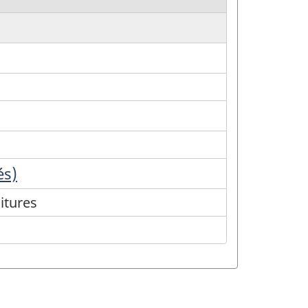
és)
itures