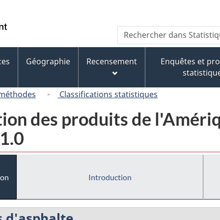
Passer
Passer
Passer
au
à
à
/
Recherche
Rechercher
contenu
« À
la
Government
dans
principal
propos
version
of
Statistique
de
HTML
ces
Géographie
Recensement
Enquêtes et p
Canada
Canada
ce
simplifiée
statistiqu
site »
 méthodes
Classifications statistiques
tion des produits de l'Amér
1.0
ion
Introduction
s d'asphalte