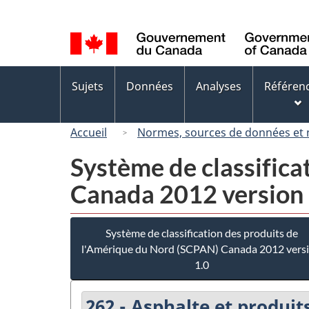
Sélection
de
la
langue
Menus
Sujets
Données
Analyses
Référen
des
sujets
Accueil
Normes, sources de données et
Système de classifica
Canada 2012 version 
Système de classification des produits de
l'Amérique du Nord (SCPAN) Canada 2012 vers
1.0
262 - Asphalte et produit