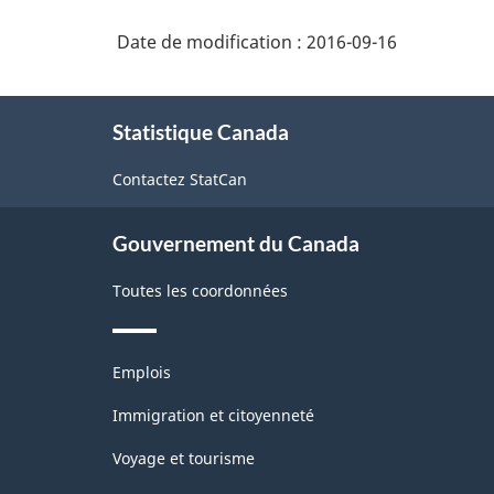
Date de modification :
2016-09-16
À
Statistique Canada
propos
de
Contactez StatCan
ce
site
Gouvernement du Canada
Toutes les coordonnées
Thèmes
Emplois
et
sujets
Immigration et citoyenneté
Voyage et tourisme