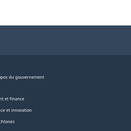
opos du gouvernement
nt et finance
nce et innovation
chtones