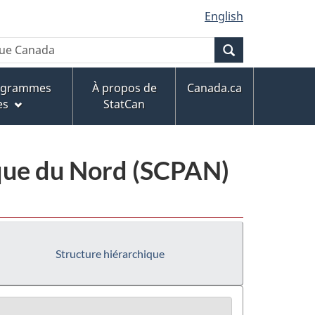
English
Recherche
rogrammes
À propos de
Canada.ca
es
StatCan
ique du Nord (SCPAN)
Structure hiérarchique