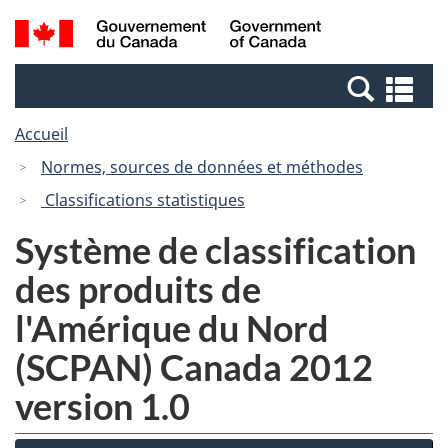
Passer
Passer
Recherche
/
au
à
et
Government
contenu
la
menus
of
Re
principal
version
Canada
et
HTML
Accueil
me
simplifiée
Normes, sources de données et méthodes
Classifications statistiques
Système de classification
des produits de
l'Amérique du Nord
(SCPAN) Canada 2012
version 1.0