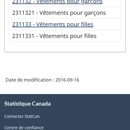
231132 - Vêtements pour garçons
2311321 - Vêtements pour garçons
231133 - Vêtements pour filles
2311331 - Vêtements pour filles
Date de modification :
2016-09-16
À
Statistique Canada
propos
de
Contactez StatCan
ce
site
Centre de confiance